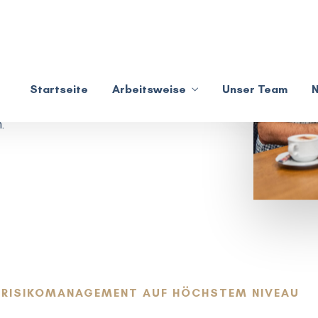
perationsverträge mit
somit steht uns für die
Kunden nahezu der
. Anders als alle
Makler auch rechtlich
 können so ohne
.
RISIKOMANAGEMENT AUF HÖCHSTEM NIVEAU